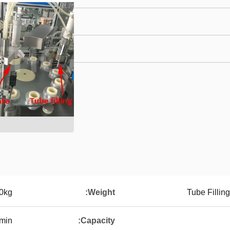
0kg
Weight:
Tube Fillin
min
Capacity: