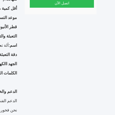
اتصل الآن
أقل كمية م
موعد التسل
قطر الأنبو
التعبئة وال
اسم:
آلة تع
دقة التعبئة
الجهد االكه
الكلمات الد
الدعم وال
الدعم الفني
نحن فخورون