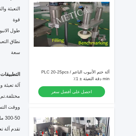
التعبئة وال
قوة
طول الانب
نطاق التعبئ
سعة
آلة ختم الأنبوب الناعم PLC 20-25pcs /
التطبيقات:
min دقة التعبئة ± 1٪
احصل على أفضل سعر
50-300 مل.يتم توفير العبوة في صندوق خشبي ، والطاقة المطلوبة هي 2.2kw.