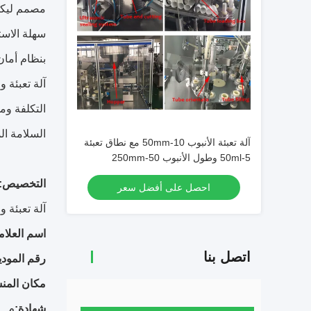
مصمم ليكون
سهلة الاست
بنظام أمان
السلامة ال
آلة تعبئة الأنبوب 10-50mm مع نطاق تعبئة
5-50ml وطول الأنبوب 50-250mm
التخصيص:
احصل على أفضل سعر
آلة تعبئة و
اسم العلامة
اتصل بنا
رقم المودي
مكان المنش
شهادة:
م