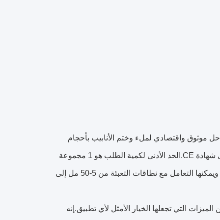
وختم الأنبوب بالموجات فوق الصوتية METICA MTGF-20 / MT-6A هي حل موثوق واقتصادي لملء وختم الأنابيب بأحجام
مختلفة.تم تصميم هذه الآلة لتلبية أعلى معايير السلامة والجودة ، وهي حاصلة على شهادة CE.الحد الأدنى لكمية الطلب هو 1 مجموعة
ووقت التسليم 20 يومًا.إنها قادرة على ملء وختم الأنابيب بأقطار من 10-50 مم ، ويمكنها التعامل مع نطاقات التعبئة من 5-50 مل إلى
ت فوق الصوتية METICA مجموعة متنوعة من الميزات التي تجعلها الخيار الأمثل لأي تطبيق.إنه