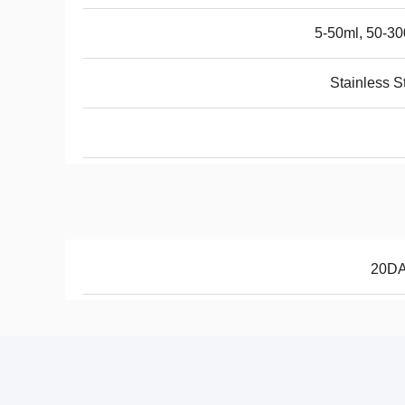
5-50ml, 50-3
Stainless S
20D