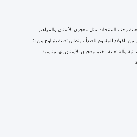
ي لتعبئة وختم المنتجات مثل معجون الأسنان والمراهم
والكريمات والسوائل اللزجة الأخرى.تتميز آلة التعبئة هذه بنظام تحكم PLC ، هيكل من الفولاذ المقاوم للصدأ ، ونطاق تعبئة يتراوح من 5-
وق الصوتية وآلة تعبئة وختم معجون الأسنان.إنها مناسبة