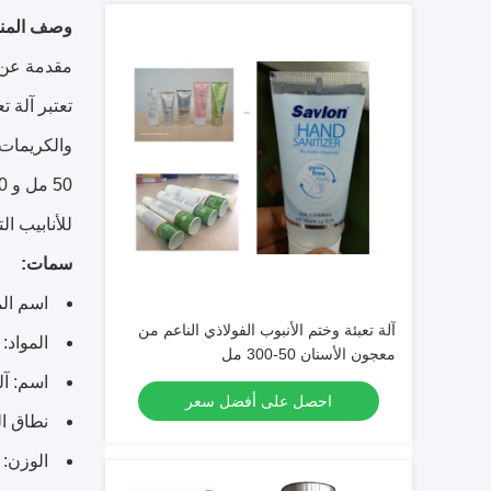
وصف المنت
مقدمة عن آ
تعتبر آلة ت
للأنابيب التي يبلغ قطرها 10-50 مم.
سمات:
اسم الم
آلة تعبئة وختم الأنبوب الفولاذي الناعم من
المواد: 
معجون الأسنان 50-300 مل
اسم: آل
احصل على أفضل سعر
نطاق التعبئة: 5-0
الوزن: 300 كجم