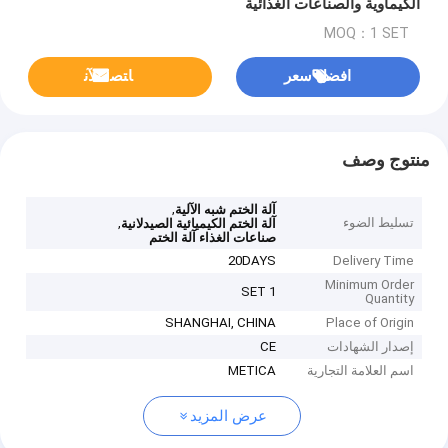
الكيماوية والصناعات الغذائية
MOQ：1 SET
افضل سعر
ﺎﺘﺼﻟ ﺍﻶﻧ
منتوج وصف
,
آلة الختم شبه الآلية
تسليط الضوء
,
آلة الختم الكيميائية الصيدلانية
صناعات الغذاء آلة الختم
20DAYS
Delivery Time
Minimum Order
1 SET
Quantity
SHANGHAI, CHINA
Place of Origin
إصدار الشهادات
CE
اسم العلامة التجارية
METICA
عرض المزيد