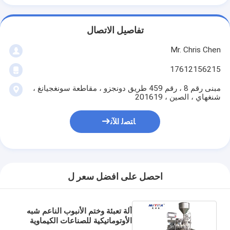
تفاصيل الاتصال
Mr. Chris Chen
17612156215
مبنى رقم 8 ، رقم 459 طريق دونجزو ، مقاطعة سونغجيانغ ،
شنغهاي ، الصين ، 201619
ﺎﺘﺼﻟ ﺍﻶﻧ
احصل على افضل سعر ل
آلة تعبئة وختم الأنبوب الناعم شبه
الأوتوماتيكية للصناعات الكيماوية