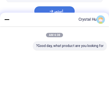
استمر
Crystal Hu
فئاتنا
6:38 AM
Good day, what product are you looking for?
آلة تعبئة الزجاجات
آلة تعبئة الزجاجات
آلة وسم زجاجة
منزل
حول نا
Desktop Site
خريطة الموقع
سياسة الخصوصية