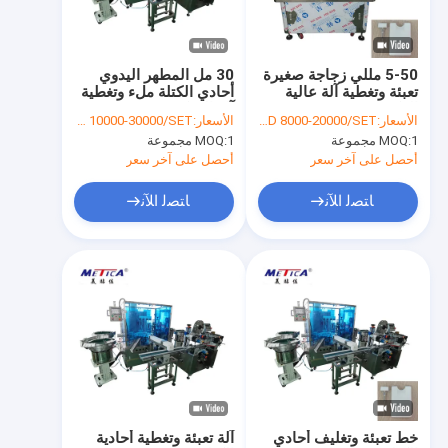
معلومات عنا
جولة في المعمل
5-50 مللي زجاجة صغيرة
30 مل المطهر اليدوي
تعبئة وتغطية آلة عالية
أحادي الكتلة ملء وتغطية
مراقبة الجودة
الفكر
آلة التحكم PLC
الأسعار:
USD 8000-20000/SET
الأسعار:
USD 10000-30000/SET
1 مجموعة
MOQ:
1 مجموعة
MOQ:
اتصل بنا
أحصل على آخر سعر
أحصل على آخر سعر
اطلب اقتباس
ﺎﺘﺼﻟ ﺍﻶﻧ
ﺎﺘﺼﻟ ﺍﻶﻧ
آلة تعبئة الزجاجات
آلة تعبئة الزجاجات
آلة وسم زجاجة
غسالة زجاجة
خط تعبئة وتغليف أحادي
آلة تعبئة وتغطية أحادية