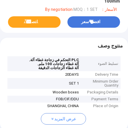
100mm
الأسعار：By negotiation
MOQ：1 SET
افضل سعر
ﺎﺘﺼﻟ ﺍﻶﻧ
منتوج وصف
,
PLC التحكم في زجاجة غطاء آلة
تسليط الضوء
,
آلة غطاء زجاجات 100 ملم
آلة غطاء الزجاجات الدقيقة
20DAYS
Delivery Time
Minimum Order
1 SET
Quantity
Wooden boxes
Packaging Details
FOB/CIF/DDU
Payment Terms
SHANGHAI, CHINA
Place of Origin
عرض المزيد