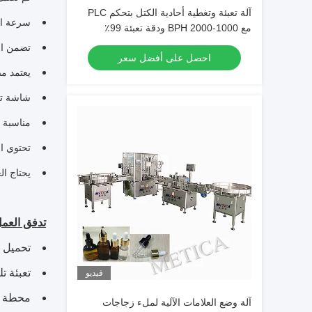
آلة تعبئة وتغطية أحادية الكتل بتحكم PLC
سرعة الخط 20-30 زجاج
مع 1000-2000 BPH ودقة تعبئة 99٪
للزجاجات القائمة على القشرة
تضمن ال
احصل على أفضل سعر
يعتمد مض
شاشة تعم
مناسبة ل
تحتوي ال
يحتاج العمال
تدفق العمل
تحميل ا
تعبئة ت
فيديو
محطة تح
آلة وضع العلامات الآلية لملء زجاجات