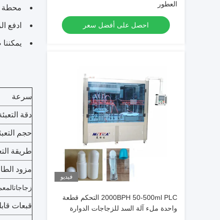
العطور
محطة وا
احصل على أفضل سعر
ادفع ال
يمكننا 
سرعة
دقة التعبئة
حجم التعبئ
طريقة التع
مزود الطا
فيديو
زجاجات
المعم
2000BPH 50-500ml PLC التحكم قطعة
قبعات قابل
واحدة ملء آلة السد للزجاجات الدوارة