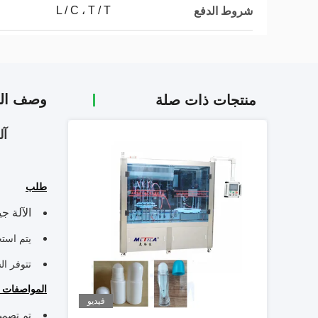
L / C ، T / T
شروط الدفع
وصف الم
منتجات ذات صلة
آلة
طلب
الآلة ج
يتم استخ
تتوفر ال
المواصفات 
فيديو
تم تصميم ال