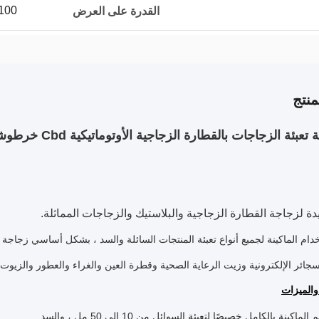
100 مجموعة شهري
القدرة على العرض
نتج
 تعبئة الزجاجات بالقطارة الزجاجية الأوتوماتيكية Cbd خرطوشة الزيت وآلة تعبئة وتغطية أحادية الكتلة
يدة لزجاجة القطارة الزجاجية والبلاستيك والزجاجات المماثلة.
دام الماكينة لجميع أنواع تعبئة المنتجات السائلة والسد ، بشكل أساسي زجاجة صغيرة ب
سجائر الإلكترونية وزيت الرعاية الصحية وقطرة العين والغراء والعطور والزيوت 
والميزات
ماكينة بالكامل خصيصًا لتعبئة السوائل من 10 إلى 50 مل ، والسد