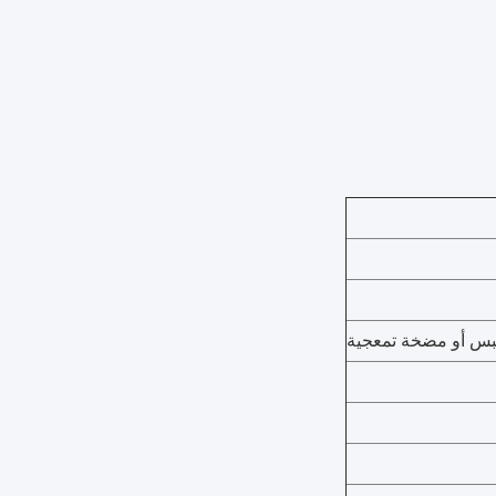
س أو مضخة تمعجية