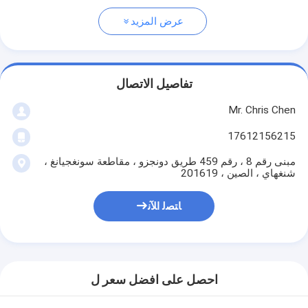
عرض المزيد
تفاصيل الاتصال
Mr. Chris Chen
17612156215
مبنى رقم 8 ، رقم 459 طريق دونجزو ، مقاطعة سونغجيانغ ،
شنغهاي ، الصين ، 201619
ﺎﺘﺼﻟ ﺍﻶﻧ
احصل على افضل سعر ل