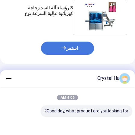
8 رؤساء آلة السد زجاجة
كهربائية عالية السرعة نوع
الروتاري لأغطية الوجه
استمر
المنتجات الموصى بها
Crystal Hu
4:06 AM
Good day, what product are you looking for?
آلة وضع الأغطية
آلة تغطية خطية لزجاجة
آلة تغطية أوتومات