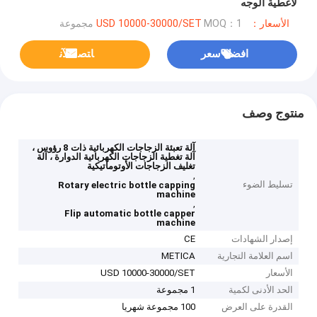
لأغطية الوجه
الأسعار：USD 10000-30000/SET
MOQ：1 مجموعة
افضل سعر
ﺎﺘﺼﻟ ﺍﻶﻧ
منتوج وصف
آلة تعبئة الزجاجات الكهربائية ذات 8 رؤوس ،
آلة تغطية الزجاجات الكهربائية الدوارة ، آلة
تغليف الزجاجات الأوتوماتيكية
,
تسليط الضوء
Rotary electric bottle capping
machine
,
Flip automatic bottle capper
machine
إصدار الشهادات
CE
اسم العلامة التجارية
METICA
الأسعار
USD 10000-30000/SET
الحد الأدنى لكمية
1 مجموعة
القدرة على العرض
100 مجموعة شهريا