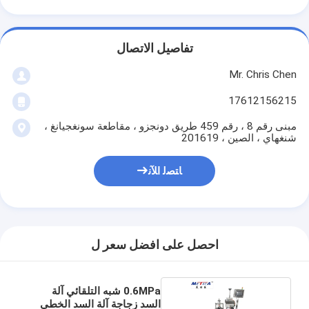
تفاصيل الاتصال
Mr. Chris Chen
17612156215
مبنى رقم 8 ، رقم 459 طريق دونجزو ، مقاطعة سونغجيانغ ،
شنغهاي ، الصين ، 201619
ﺎﺘﺼﻟ ﺍﻶﻧ
احصل على افضل سعر ل
0.6MPa شبه التلقائي آلة
السد زجاجة آلة السد الخطي