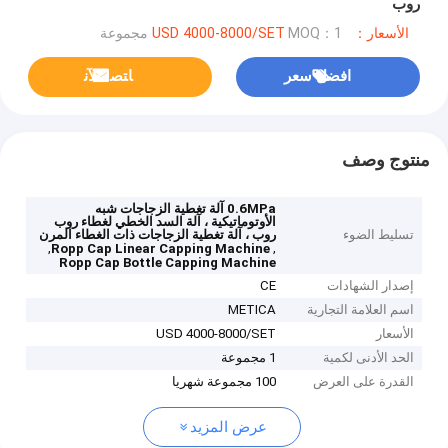
روب
الأسعار：USD 4000-8000/SET
MOQ：1 مجموعة
افضل سعر
ﺎﺘﺼﻟ ﺍﻶﻧ
منتوج وصف
0.6MPa آلة تغطية الزجاجات شبه
الأوتوماتيكية ، آلة السد الخطي لغطاء روب
تسليط الضوء
روب ، آلة تغطية الزجاجات ذات الغطاء المرن
,
,
Ropp Cap Linear Capping Machine
Ropp Cap Bottle Capping Machine
إصدار الشهادات
CE
اسم العلامة التجارية
METICA
الأسعار
USD 4000-8000/SET
الحد الأدنى لكمية
1 مجموعة
القدرة على العرض
100 مجموعة شهريا
عرض المزيد