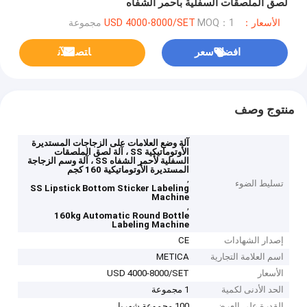
لصق الملصقات السفلية بأحمر الشفاه
الأسعار：USD 4000-8000/SET
MOQ：1 مجموعة
افضل سعر
ﺎﺘﺼﻟ ﺍﻶﻧ
منتوج وصف
آلة وضع العلامات على الزجاجات المستديرة
الأوتوماتيكية SS ، آلة لصق الملصقات
السفلية لأحمر الشفاه SS ، آلة وسم الزجاجة
المستديرة الأوتوماتيكية 160 كجم
,
تسليط الضوء
SS Lipstick Bottom Sticker Labeling
Machine
,
160kg Automatic Round Bottle
Labeling Machine
إصدار الشهادات
CE
اسم العلامة التجارية
METICA
الأسعار
USD 4000-8000/SET
الحد الأدنى لكمية
1 مجموعة
القدرة على العرض
100 مجموعة شهريا