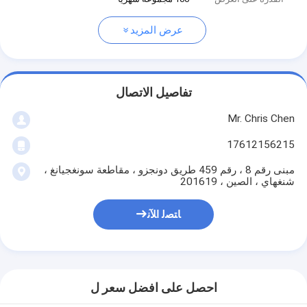
عرض المزيد
تفاصيل الاتصال
Mr. Chris Chen
17612156215
مبنى رقم 8 ، رقم 459 طريق دونجزو ، مقاطعة سونغجيانغ ،
شنغهاي ، الصين ، 201619
ﺎﺘﺼﻟ ﺍﻶﻧ
احصل على افضل سعر ل