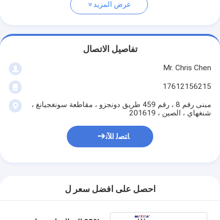
عرض المزيد
تفاصيل الاتصال
Mr. Chris Chen
17612156215
مبنى رقم 8 ، رقم 459 طريق دونجزو ، مقاطعة سونغجيانغ ،
شنغهاي ، الصين ، 201619
ﺎﺘﺼﻟ ﺍﻶﻧ
احصل على افضل سعر ل