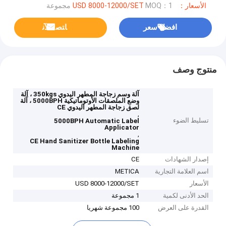
الأسعار：USD 8000-12000/SET
MOQ：1 مجموعة
افضل سعر
ﺎﺘﺼﻟ ﺍﻶﻧ
منتوج وصف
آلة وسم زجاجة المطهر اليدوي 350kgs ، آلة
وضع الملصقات الأوتوماتيكية 5000BPH ، آلة
لصق زجاجة المطهر اليدوي CE
,
تسليط الضوء
5000BPH Automatic Label
Applicator
,
CE Hand Sanitizer Bottle Labeling
Machine
إصدار الشهادات
CE
اسم العلامة التجارية
METICA
الأسعار
USD 8000-12000/SET
الحد الأدنى لكمية
1 مجموعة
القدرة على العرض
100 مجموعة شهريا