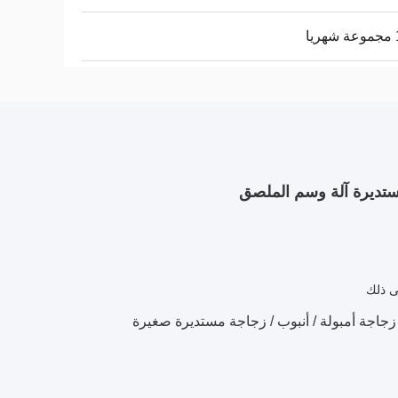
ا
مستديرة آلة وسم الملصق
ى ذلك
زجاجة أمبولة / أنبوب / زجاجة مستديرة صغيرة