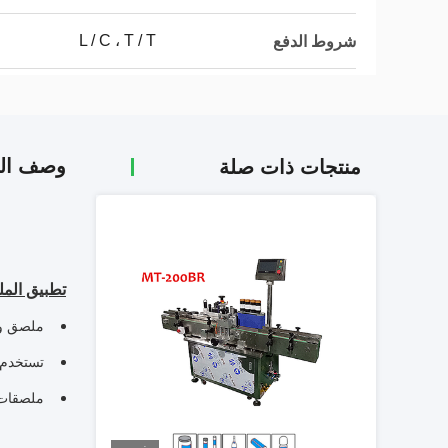
L / C ، T / T
شروط الدفع
وصف الم
منتجات ذات صلة
تطبيق الم
ملصق ور
تستخدم ع
ملصقات 