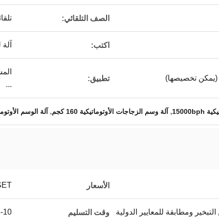
تلقا
الصف التلقائي:
آلة 
اكتب:
المش
تطبيق:
...
,
,
15000b
آلة وسم الزجاجات الأوتوماتيكية 160 كجم
آلة الوسم الأوتوماتيكية
SET
الأسعار
لتبخير ومطابقة للمعايير الدولية
5-10 أي
وقت التسليم