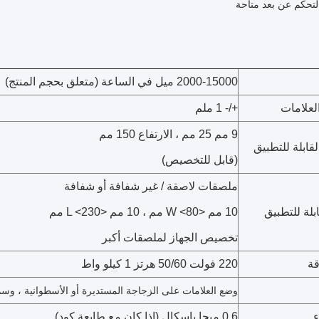
لتحكم عن بعد متاحة
2000-15000 ميل في الساعة (متعلق بحجم المنتج)
لعلامات
+/- 1 ملم
9 مم 25 مم ، الارتفاع 150 مم
لقابلة للتطبيق
(قابل للتخصيص)
ملصقات لاصقة / غير شفافة أو شفافة
لة للتطبيق
10 مم <W <80 مم ، 10 مم <L <230 مم
تخصيص الجهاز لملصقات أكبر
قة
220 فولت 50/60 هرتز 1 كيلو واط
وضع العلامات على الزجاجة المستديرة أو الأسطوانية ، وسم 
ء
0.6 ميجا باسكال (إذا كان مع طابعة كود)