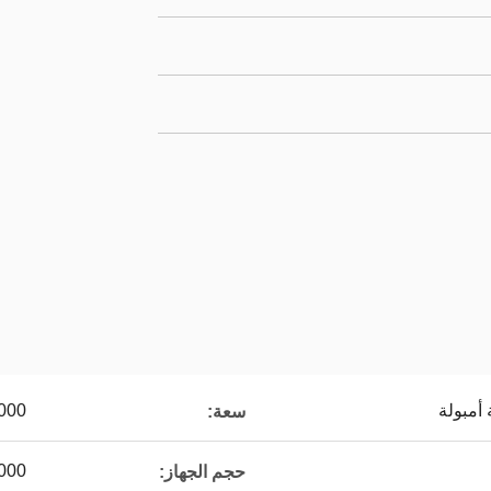
أمبولة
2000-15000
سعة:
2000 (L) × 1300 (عرض) × 1700
حجم الجهاز: