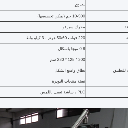
+/- 2٪
10-500 جم (يمكن تخصيصها)
ئة
محرك سيرفو
220 فولت 50/60 هرتز ، 3 كيلو واط
0.8 ميجا باسكال
300 * 125 * 230 سم
 للتطبيق
نطاق واسع الشكل
تعبئة منتجات البودرة
PLC ، شاشة تعمل باللمس