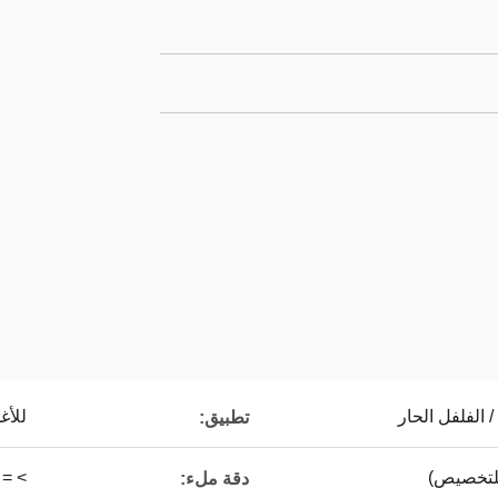
 الفلفل الحار
للأغ
تطبيق:
> = 99٪
دقة ملء: