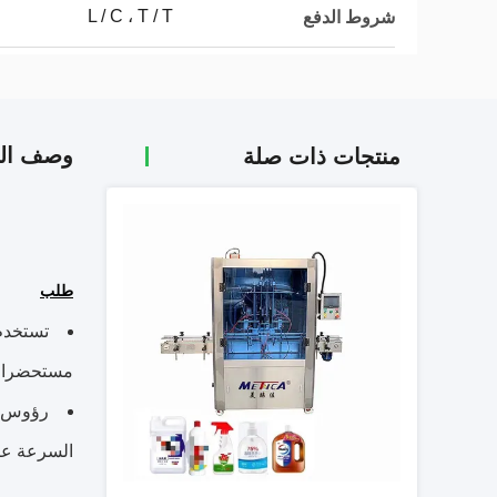
L / C ، T / T
شروط الدفع
وصف الم
منتجات ذات صلة
طلب
تستخدم 
مستحضرات 
رؤوس ال
السرعة عال