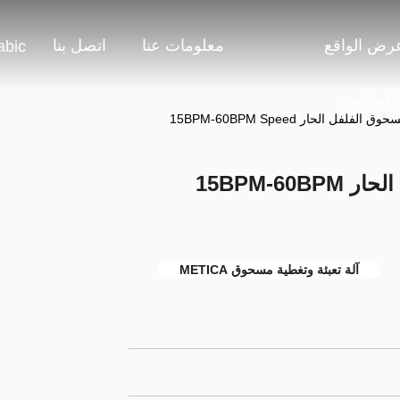
رض الواقع
معلومات عنا
اتصل بنا
abic
لافتراضي
لفل الحار 15BPM-60BPM Speed
آلة تعبئة وتغليف مسحوق الفلفل الحار 15BPM-60BPM
آلة تعبئة وتغطية مسحوق METICA