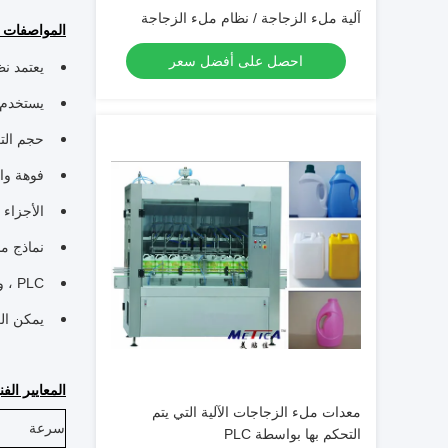
آلية ملء الزجاجة / نظام ملء الزجاجة
المواصفات 
احصل على أفضل سعر
يعتمد نظ
يستخدم ف
حجم التع
فوهة واح
الأجزاء 
نماذج م
PLC ، واجهة تعمل باللمس بين الإنسان والحاسوب مع عملية بسيطة
يمكن الع
المعايير الفن
معدات ملء الزجاجات الآلية التي يتم
سرعة
التحكم بها بواسطة PLC