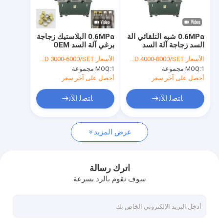
معلومات عنا
جولة في المعمل
0.6MPa شبه التلقائي آلة
0.6MPa البلاستيك زجاجة
السد زجاجة آلة السد
برغي آلة السد OEM
مراقبة الجودة
الخطي لغطاء روب
ODM المدعومة
الأسعار:
USD 4000-8000/SET
الأسعار:
USD 3000-6000/SET
1 مجموعة
MOQ:
1 مجموعة
MOQ:
اتصل بنا
أحصل على آخر سعر
أحصل على آخر سعر
اطلب اقتباس
ﺎﺘﺼﻟ ﺍﻶﻧ
ﺎﺘﺼﻟ ﺍﻶﻧ
عرض المزيد
آلة تعبئة الزجاجات
آلة تعبئة الزجاجات
اترك رسالة
سوف نقوم بالرد بسرعة
آلة وسم زجاجة
غسالة زجاجة