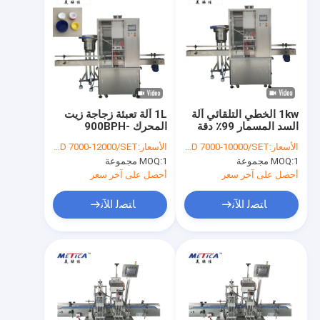
1kw الخطي التلقائي آلة
1L آلة تعبئة زجاجة زيت
السد المسمار 99٪ دقة
المحرك 900BPH-
لغطاء الصحافة
1500BPH التلقائي
الأسعار:
USD 7000-10000/SET
الأسعار:
USD 7000-12000/SET
زجاجة كابر
1 مجموعة
MOQ:
1 مجموعة
MOQ:
أحصل على آخر سعر
أحصل على آخر سعر
ﺎﺘﺼﻟ ﺍﻶﻧ
ﺎﺘﺼﻟ ﺍﻶﻧ
مسكن
منتجات
عرض الواقع الافتراضي